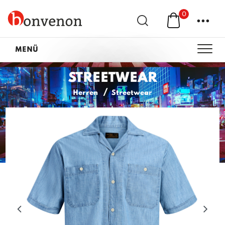
0
...
MENÜ
STREETWEAR
Herren
Streetwear