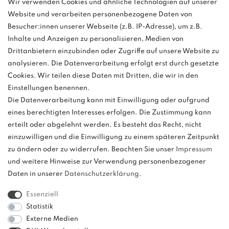
Wir verwenden Cookies und ähnliche Technologien auf unserer
info@bonvenon.de
Website und verarbeiten personenbezogene Daten von
03763 4048350
Besucher:innen unserer Webseite (z.B. IP-Adresse), um z.B.
Inhalte und Anzeigen zu personalisieren, Medien von
Montag - Freitag, 08:00 - 16:00
Drittanbietern einzubinden oder Zugriffe auf unsere Website zu
Anrufe aus dem dt. Festnetz zum Ortstarif, Preise aus dem Mobilfunknetz
analysieren. Die Datenverarbeitung erfolgt erst durch gesetzte
ggf. abweichend (abhängig vom Provider).
Cookies. Wir teilen diese Daten mit Dritten, die wir in den
Einstellungen benennen.
Die Datenverarbeitung kann mit Einwilligung oder aufgrund
eines berechtigten Interesses erfolgen. Die Zustimmung kann
und
erteilt oder abgelehnt werden. Es besteht das Recht, nicht
weitere.
einzuwilligen und die Einwilligung zu einem späteren Zeitpunkt
zu ändern oder zu widerrufen. Beachten Sie unser
Impressum
und weitere Hinweise zur Verwendung personenbezogener
Daten in unserer
Daten­schutz­erklärung
.
Bitte beachten: Der UVP stellt keinen Streichpreis im
Sinne einer Preisermäßigung, sondern lediglich
Essenziell
einen Preisvergleich zur unverbindlichen
Statistik
Preisempfehlung seitens des Herstellers dar.
Externe Medien