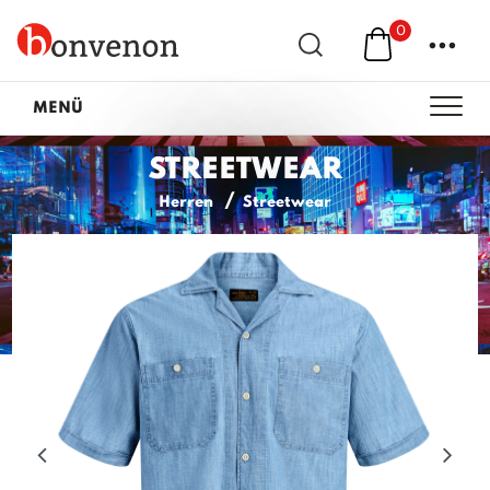
0
...
MENÜ
STREETWEAR
Herren
Streetwear