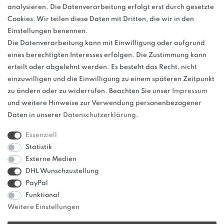
Anrufe aus dem dt. Festnetz zum Ortstarif, Preise aus dem Mobilfunknetz
analysieren. Die Datenverarbeitung erfolgt erst durch gesetzte
ggf. abweichend (abhängig vom Provider).
Cookies. Wir teilen diese Daten mit Dritten, die wir in den
Einstellungen benennen.
Die Datenverarbeitung kann mit Einwilligung oder aufgrund
eines berechtigten Interesses erfolgen. Die Zustimmung kann
und
erteilt oder abgelehnt werden. Es besteht das Recht, nicht
weitere.
einzuwilligen und die Einwilligung zu einem späteren Zeitpunkt
zu ändern oder zu widerrufen. Beachten Sie unser
Impressum
und weitere Hinweise zur Verwendung personenbezogener
Daten in unserer
Daten­schutz­erklärung
.
Bitte beachten: Der UVP stellt keinen Streichpreis im
Sinne einer Preisermäßigung, sondern lediglich
Essenziell
einen Preisvergleich zur unverbindlichen
Statistik
Preisempfehlung seitens des Herstellers dar.
Externe Medien
DHL Wunschzustellung
PayPal
Funktional
Weitere Einstellungen