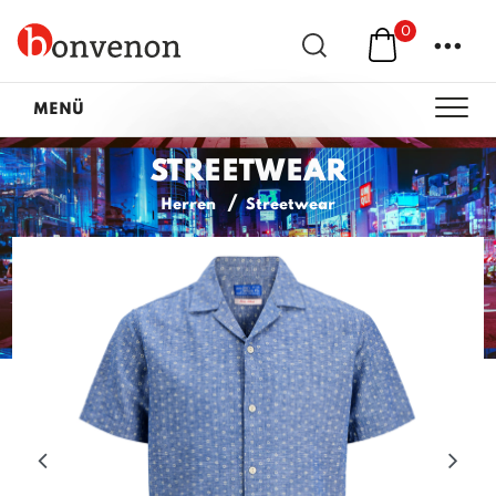
0
...
MENÜ
STREETWEAR
Herren
Streetwear