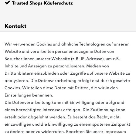
Trusted Shops Käuferschutz
Kontakt
Wir verwenden Cookies und ähnliche Technologien auf unserer
info@bonvenon.de
Website und verarbeiten personenbezogene Daten von
03763 4048350
Besucher:innen unserer Webseite (z.B. IP-Adresse), um z.B.
Inhalte und Anzeigen zu personalisieren, Medien von
Montag - Freitag, 08:00 - 16:00
Drittanbietern einzubinden oder Zugriffe auf unsere Website zu
Anrufe aus dem dt. Festnetz zum Ortstarif, Preise aus dem Mobilfunknetz
analysieren. Die Datenverarbeitung erfolgt erst durch gesetzte
ggf. abweichend (abhängig vom Provider).
Cookies. Wir teilen diese Daten mit Dritten, die wir in den
Einstellungen benennen.
Die Datenverarbeitung kann mit Einwilligung oder aufgrund
eines berechtigten Interesses erfolgen. Die Zustimmung kann
und
erteilt oder abgelehnt werden. Es besteht das Recht, nicht
weitere.
einzuwilligen und die Einwilligung zu einem späteren Zeitpunkt
zu ändern oder zu widerrufen. Beachten Sie unser
Impressum