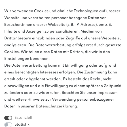
Wir verwenden Cookies und ähnliche Technologien auf unserer
info@bonvenon.de
Website und verarbeiten personenbezogene Daten von
03763 4048350
Besucher:innen unserer Webseite (z.B. IP-Adresse), um z.B.
Inhalte und Anzeigen zu personalisieren, Medien von
Montag - Freitag, 08:00 - 16:00
Drittanbietern einzubinden oder Zugriffe auf unsere Website zu
Anrufe aus dem dt. Festnetz zum Ortstarif, Preise aus dem Mobilfunknetz
analysieren. Die Datenverarbeitung erfolgt erst durch gesetzte
ggf. abweichend (abhängig vom Provider).
Cookies. Wir teilen diese Daten mit Dritten, die wir in den
Einstellungen benennen.
Die Datenverarbeitung kann mit Einwilligung oder aufgrund
eines berechtigten Interesses erfolgen. Die Zustimmung kann
und
erteilt oder abgelehnt werden. Es besteht das Recht, nicht
weitere.
einzuwilligen und die Einwilligung zu einem späteren Zeitpunkt
zu ändern oder zu widerrufen. Beachten Sie unser
Impressum
und weitere Hinweise zur Verwendung personenbezogener
Daten in unserer
Daten­schutz­erklärung
.
Bitte beachten: Der UVP stellt keinen Streichpreis im
Sinne einer Preisermäßigung, sondern lediglich
Essenziell
einen Preisvergleich zur unverbindlichen
Statistik