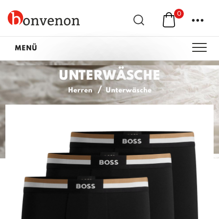
0
...
MENÜ
UNTERWÄSCHE
Herren
Unterwäsche