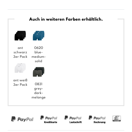
Auch in weiteren Farben erhältlich.
ant
0620
schwarz
blue-
3er Pack
medium-
solid
ant weiß
0831
3er Pack
grey-
dark-
melange