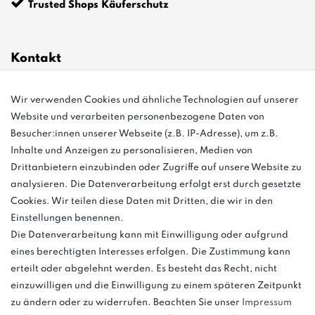
Trusted Shops Käuferschutz
Kontakt
Wir verwenden Cookies und ähnliche Technologien auf unserer
info@bonvenon.de
Website und verarbeiten personenbezogene Daten von
03763 4048350
Besucher:innen unserer Webseite (z.B. IP-Adresse), um z.B.
Inhalte und Anzeigen zu personalisieren, Medien von
Montag - Freitag, 08:00 - 16:00
Drittanbietern einzubinden oder Zugriffe auf unsere Website zu
Anrufe aus dem dt. Festnetz zum Ortstarif, Preise aus dem Mobilfunknetz
analysieren. Die Datenverarbeitung erfolgt erst durch gesetzte
ggf. abweichend (abhängig vom Provider).
Cookies. Wir teilen diese Daten mit Dritten, die wir in den
Einstellungen benennen.
Die Datenverarbeitung kann mit Einwilligung oder aufgrund
eines berechtigten Interesses erfolgen. Die Zustimmung kann
und
erteilt oder abgelehnt werden. Es besteht das Recht, nicht
weitere.
einzuwilligen und die Einwilligung zu einem späteren Zeitpunkt
zu ändern oder zu widerrufen. Beachten Sie unser
Impressum