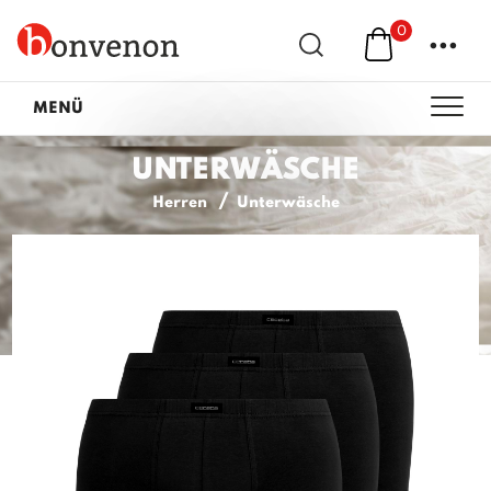
0
...
MENÜ
UNTERWÄSCHE
Herren
Unterwäsche