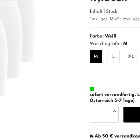
Inhalt
1
Stück
* inkl. ges. MwSt. zzgl.
Ver
Farbe:
Weiß
Wäschegröße:
M
M
L
XL
sofort versandfertig, L
Österreich 5-7 Tage)
Ab 50 € versandkost