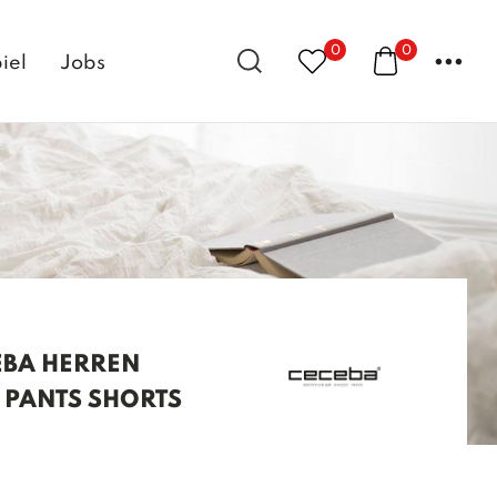
0
0
...
iel
Jobs
EBA HERREN
 PANTS SHORTS