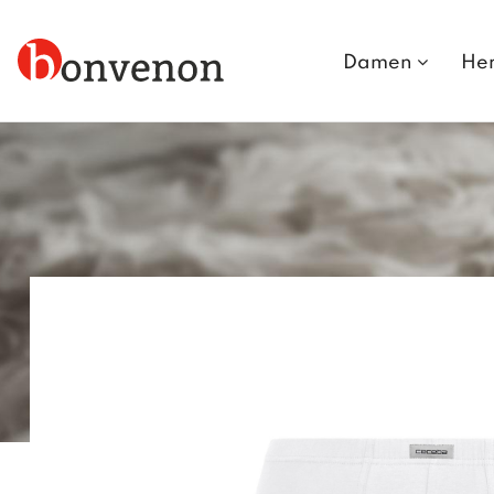
Damen
He