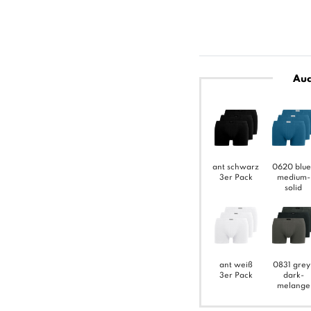
Auc
ant schwarz
0620 blue
3er Pack
medium-
solid
ant weiß
0831 grey
3er Pack
dark-
melange