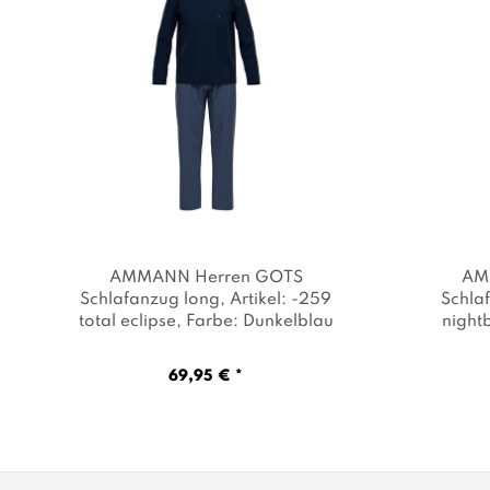
AMMANN Herren GOTS
AM
Schlafanzug long
, Artikel: -259
Schla
total eclipse
, Farbe: Dunkelblau
night
69,95 € *