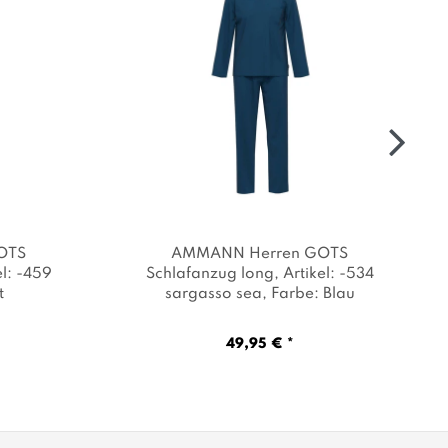
OTS
AMMANN Herren GOTS
el: -459
Schlafanzug long
, Artikel: -534
t
sargasso sea
, Farbe: Blau
49,95 € *