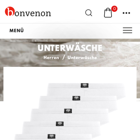
0
...
MENÜ
UNTERWÄSCHE
Herren
Unterwäsche