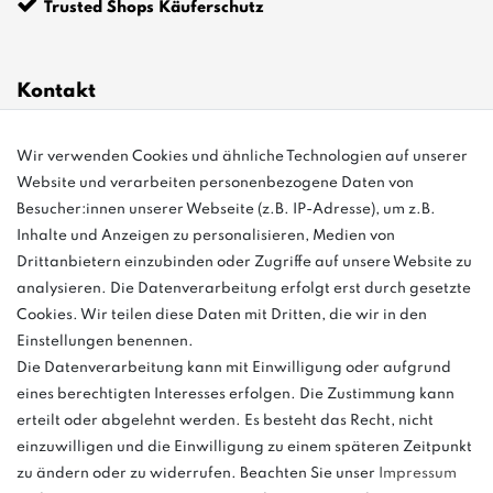
Trusted Shops Käuferschutz
Kontakt
Wir verwenden Cookies und ähnliche Technologien auf unserer
info@bonvenon.de
Website und verarbeiten personenbezogene Daten von
03763 4048350
Besucher:innen unserer Webseite (z.B. IP-Adresse), um z.B.
Inhalte und Anzeigen zu personalisieren, Medien von
Montag - Freitag, 08:00 - 16:00
Drittanbietern einzubinden oder Zugriffe auf unsere Website zu
Anrufe aus dem dt. Festnetz zum Ortstarif, Preise aus dem Mobilfunknetz
analysieren. Die Datenverarbeitung erfolgt erst durch gesetzte
ggf. abweichend (abhängig vom Provider).
Cookies. Wir teilen diese Daten mit Dritten, die wir in den
Einstellungen benennen.
Die Datenverarbeitung kann mit Einwilligung oder aufgrund
eines berechtigten Interesses erfolgen. Die Zustimmung kann
und
erteilt oder abgelehnt werden. Es besteht das Recht, nicht
weitere.
einzuwilligen und die Einwilligung zu einem späteren Zeitpunkt
zu ändern oder zu widerrufen. Beachten Sie unser
Impressum