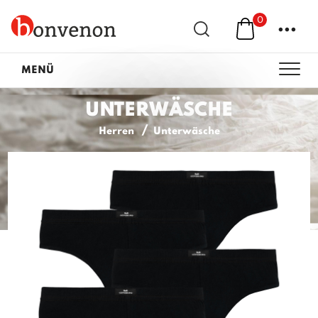
0
...
MENÜ
UNTERWÄSCHE
Herren
Unterwäsche