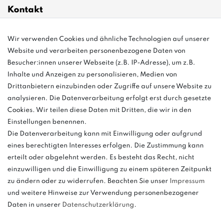
Kontakt
info@bonvenon.de
Wir verwenden Cookies und ähnliche Technologien auf unserer
Website und verarbeiten personenbezogene Daten von
03763 4048350
Besucher:innen unserer Webseite (z.B. IP-Adresse), um z.B.
Inhalte und Anzeigen zu personalisieren, Medien von
Montag - Freitag, 08:00 - 16:00
Drittanbietern einzubinden oder Zugriffe auf unsere Website zu
Anrufe aus dem dt. Festnetz zum Ortstarif, Preise aus dem Mobilfunknetz
analysieren. Die Datenverarbeitung erfolgt erst durch gesetzte
ggf. abweichend (abhängig vom Provider).
Cookies. Wir teilen diese Daten mit Dritten, die wir in den
Einstellungen benennen.
Die Datenverarbeitung kann mit Einwilligung oder aufgrund
eines berechtigten Interesses erfolgen. Die Zustimmung kann
und
erteilt oder abgelehnt werden. Es besteht das Recht, nicht
weitere.
einzuwilligen und die Einwilligung zu einem späteren Zeitpunkt
zu ändern oder zu widerrufen. Beachten Sie unser
Impressum
und weitere Hinweise zur Verwendung personenbezogener
Daten in unserer
Daten­schutz­erklärung
.
Bitte beachten: Der UVP stellt keinen Streichpreis im