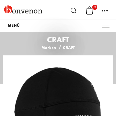
0
...
MENÜ
CRAFT
Marken
CRAFT