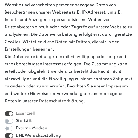
Website und verarbeiten personenbezogene Daten von
03763 4048350
Besucher:innen unserer Webseite (z.B. IP-Adresse), um z.B.
Inhalte und Anzeigen zu personalisieren, Medien von
Montag - Freitag, 08:00 - 16:00
Drittanbietern einzubinden oder Zugriffe auf unsere Website zu
Anrufe aus dem dt. Festnetz zum Ortstarif, Preise aus dem Mobilfunknetz
analysieren. Die Datenverarbeitung erfolgt erst durch gesetzte
ggf. abweichend (abhängig vom Provider).
Cookies. Wir teilen diese Daten mit Dritten, die wir in den
Einstellungen benennen.
Die Datenverarbeitung kann mit Einwilligung oder aufgrund
eines berechtigten Interesses erfolgen. Die Zustimmung kann
und
erteilt oder abgelehnt werden. Es besteht das Recht, nicht
weitere.
einzuwilligen und die Einwilligung zu einem späteren Zeitpunkt
zu ändern oder zu widerrufen. Beachten Sie unser
Impressum
und weitere Hinweise zur Verwendung personenbezogener
Daten in unserer
Daten­schutz­erklärung
.
Bitte beachten: Der UVP stellt keinen Streichpreis im
Sinne einer Preisermäßigung, sondern lediglich
Essenziell
einen Preisvergleich zur unverbindlichen
Statistik
Preisempfehlung seitens des Herstellers dar.
Externe Medien
DHL Wunschzustellung