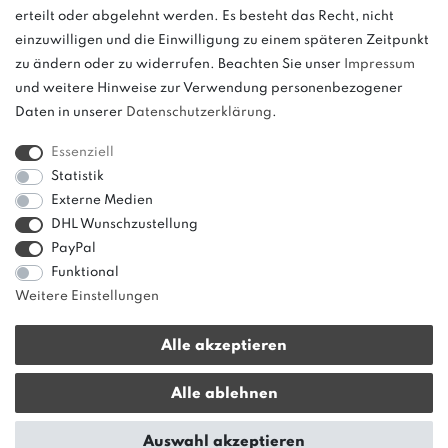
erteilt oder abgelehnt werden. Es besteht das Recht, nicht
weitere.
einzuwilligen und die Einwilligung zu einem späteren Zeitpunkt
zu ändern oder zu widerrufen. Beachten Sie unser
Impressum
und weitere Hinweise zur Verwendung personenbezogener
Daten in unserer
Daten­schutz­erklärung
.
Bitte beachten: Der UVP stellt keinen Streichpreis im
Sinne einer Preisermäßigung, sondern lediglich
Essenziell
einen Preisvergleich zur unverbindlichen
Statistik
Preisempfehlung seitens des Herstellers dar.
Externe Medien
DHL Wunschzustellung
PayPal
Funktional
Weitere Einstellungen
Alle akzeptieren
* Alle Preise verstehen sich inkl. gesetzl. MwSt. zzgl.
Versandkosten
|
Alle ablehnen
innerhalb von Deutschland ab 50 € Warenwert versandkostenfrei!
© copyright 2013-2026 bonvenon / Alle Rechte vorbehalten / Realisation
Auswahl akzeptieren