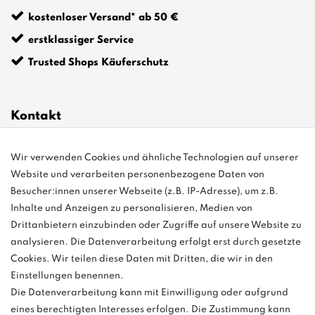
kostenloser Versand* ab 50 €
erstklassiger Service
Trusted Shops Käuferschutz
Kontakt
Wir verwenden Cookies und ähnliche Technologien auf unserer
info@bonvenon.de
Website und verarbeiten personenbezogene Daten von
03763 4048350
Besucher:innen unserer Webseite (z.B. IP-Adresse), um z.B.
Inhalte und Anzeigen zu personalisieren, Medien von
Montag - Freitag, 08:00 - 16:00
Drittanbietern einzubinden oder Zugriffe auf unsere Website zu
Anrufe aus dem dt. Festnetz zum Ortstarif, Preise aus dem Mobilfunknetz
analysieren. Die Datenverarbeitung erfolgt erst durch gesetzte
ggf. abweichend (abhängig vom Provider).
Cookies. Wir teilen diese Daten mit Dritten, die wir in den
Einstellungen benennen.
Die Datenverarbeitung kann mit Einwilligung oder aufgrund
eines berechtigten Interesses erfolgen. Die Zustimmung kann
und