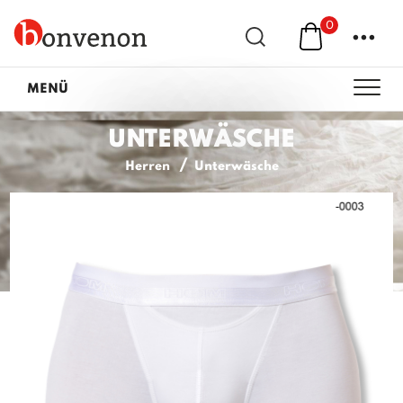
0
...
MENÜ
UNTERWÄSCHE
Herren
Unterwäsche