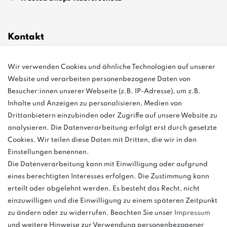
Kontakt
Wir verwenden Cookies und ähnliche Technologien auf unserer
info@bonvenon.de
Website und verarbeiten personenbezogene Daten von
03763 4048350
Besucher:innen unserer Webseite (z.B. IP-Adresse), um z.B.
Inhalte und Anzeigen zu personalisieren, Medien von
Montag - Freitag, 08:00 - 16:00
Drittanbietern einzubinden oder Zugriffe auf unsere Website zu
Anrufe aus dem dt. Festnetz zum Ortstarif, Preise aus dem Mobilfunknetz
analysieren. Die Datenverarbeitung erfolgt erst durch gesetzte
ggf. abweichend (abhängig vom Provider).
Cookies. Wir teilen diese Daten mit Dritten, die wir in den
Einstellungen benennen.
Die Datenverarbeitung kann mit Einwilligung oder aufgrund
eines berechtigten Interesses erfolgen. Die Zustimmung kann
und
erteilt oder abgelehnt werden. Es besteht das Recht, nicht
weitere.
einzuwilligen und die Einwilligung zu einem späteren Zeitpunkt
zu ändern oder zu widerrufen. Beachten Sie unser
Impressum
und weitere Hinweise zur Verwendung personenbezogener