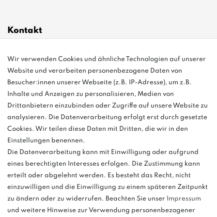
Kontakt
Wir verwenden Cookies und ähnliche Technologien auf unserer
info@bonvenon.de
Website und verarbeiten personenbezogene Daten von
03763 4048350
Besucher:innen unserer Webseite (z.B. IP-Adresse), um z.B.
Inhalte und Anzeigen zu personalisieren, Medien von
Montag - Freitag, 08:00 - 16:00
Drittanbietern einzubinden oder Zugriffe auf unsere Website zu
Anrufe aus dem dt. Festnetz zum Ortstarif, Preise aus dem Mobilfunknetz
analysieren. Die Datenverarbeitung erfolgt erst durch gesetzte
ggf. abweichend (abhängig vom Provider).
Cookies. Wir teilen diese Daten mit Dritten, die wir in den
Einstellungen benennen.
Die Datenverarbeitung kann mit Einwilligung oder aufgrund
eines berechtigten Interesses erfolgen. Die Zustimmung kann
und
erteilt oder abgelehnt werden. Es besteht das Recht, nicht
weitere.
einzuwilligen und die Einwilligung zu einem späteren Zeitpunkt
zu ändern oder zu widerrufen. Beachten Sie unser
Impressum
und weitere Hinweise zur Verwendung personenbezogener