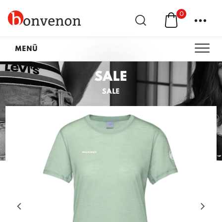
0
...
MENÜ
SALE
SALE