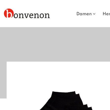
Damen
He