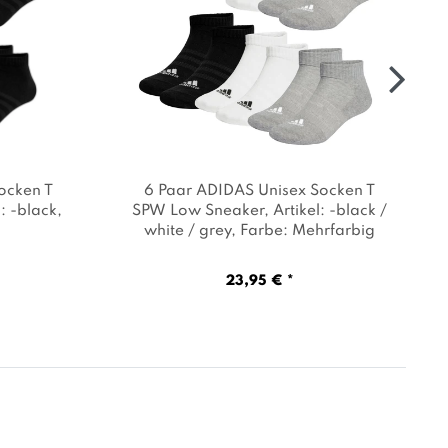
ocken T
6 Paar ADIDAS Unisex Socken T
l: -black
,
SPW Low Sneaker
, Artikel: -black /
white / grey
, Farbe: Mehrfarbig
23,95 € *