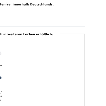
enfrei innerhalb Deutschlands.
h in weiteren Farben erhältlich.
te
 /
nk
y