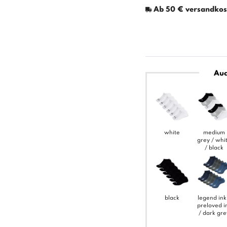
Ab 50 € versandkost
Auc
white
medium
grey / whi
/ black
black
legend ink
preloved i
/ dark gre