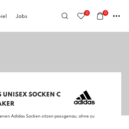
0
0
...
iel
Jobs
S UNISEX SOCKEN C
AKER
tenen Adidas Socken sitzen passgenau, ohne zu