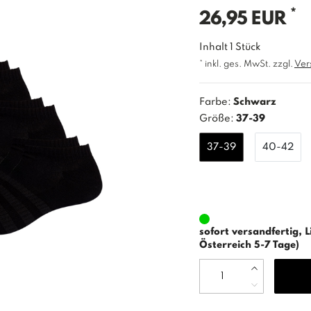
*
26,95 EUR
Inhalt
1
Stück
* inkl. ges. MwSt. zzgl.
Ver
Farbe:
Schwarz
Größe:
37-39
37-39
40-42
sofort versandfertig, L
Österreich 5-7 Tage)