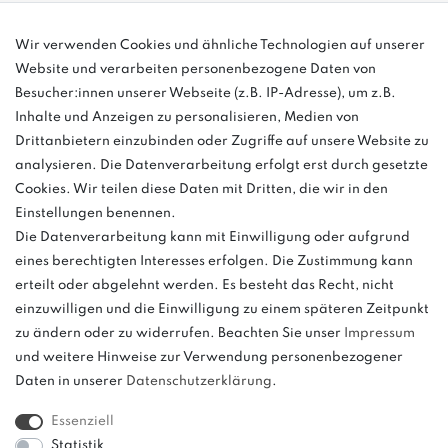
info@bonvenon.de
Wir verwenden Cookies und ähnliche Technologien auf unserer
Website und verarbeiten personenbezogene Daten von
03763 4048350
Besucher:innen unserer Webseite (z.B. IP-Adresse), um z.B.
Inhalte und Anzeigen zu personalisieren, Medien von
Montag - Freitag, 08:00 - 16:00
Drittanbietern einzubinden oder Zugriffe auf unsere Website zu
Anrufe aus dem dt. Festnetz zum Ortstarif, Preise aus dem Mobilfunknetz
analysieren. Die Datenverarbeitung erfolgt erst durch gesetzte
ggf. abweichend (abhängig vom Provider).
Cookies. Wir teilen diese Daten mit Dritten, die wir in den
Einstellungen benennen.
Die Datenverarbeitung kann mit Einwilligung oder aufgrund
eines berechtigten Interesses erfolgen. Die Zustimmung kann
und
erteilt oder abgelehnt werden. Es besteht das Recht, nicht
weitere.
einzuwilligen und die Einwilligung zu einem späteren Zeitpunkt
zu ändern oder zu widerrufen. Beachten Sie unser
Impressum
und weitere Hinweise zur Verwendung personenbezogener
Daten in unserer
Daten­schutz­erklärung
.
Bitte beachten: Der UVP stellt keinen Streichpreis im
Sinne einer Preisermäßigung, sondern lediglich
Essenziell
einen Preisvergleich zur unverbindlichen
Statistik