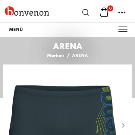
0
...
MENÜ
ARENA
Marken
ARENA