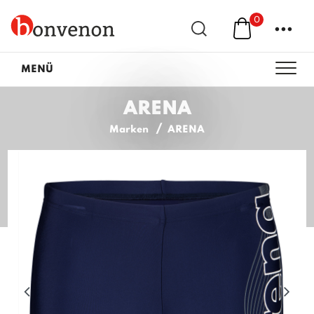
0
...
MENÜ
ARENA
Marken
ARENA