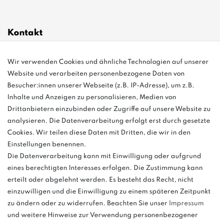
Kontakt
Wir verwenden Cookies und ähnliche Technologien auf unserer
info@bonvenon.de
Website und verarbeiten personenbezogene Daten von
03763 4048350
Besucher:innen unserer Webseite (z.B. IP-Adresse), um z.B.
Inhalte und Anzeigen zu personalisieren, Medien von
Montag - Freitag, 08:00 - 16:00
Drittanbietern einzubinden oder Zugriffe auf unsere Website zu
Anrufe aus dem dt. Festnetz zum Ortstarif, Preise aus dem Mobilfunknetz
analysieren. Die Datenverarbeitung erfolgt erst durch gesetzte
ggf. abweichend (abhängig vom Provider).
Cookies. Wir teilen diese Daten mit Dritten, die wir in den
Einstellungen benennen.
Die Datenverarbeitung kann mit Einwilligung oder aufgrund
eines berechtigten Interesses erfolgen. Die Zustimmung kann
und
erteilt oder abgelehnt werden. Es besteht das Recht, nicht
weitere.
einzuwilligen und die Einwilligung zu einem späteren Zeitpunkt
zu ändern oder zu widerrufen. Beachten Sie unser
Impressum
und weitere Hinweise zur Verwendung personenbezogener