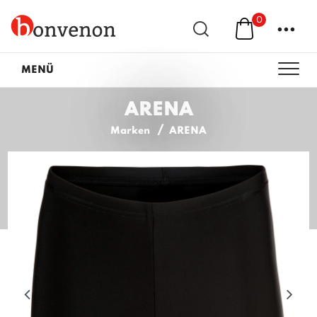
0
...
MENÜ
ARENA
Marken
ARENA