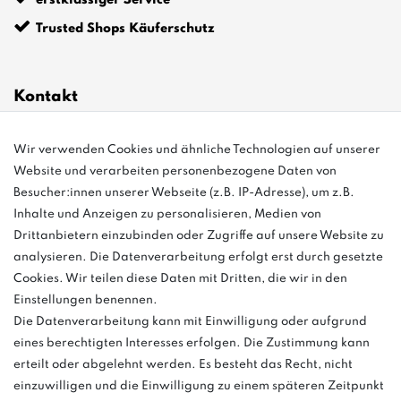
erstklassiger Service
Trusted Shops Käuferschutz
Kontakt
Wir verwenden Cookies und ähnliche Technologien auf unserer
info@bonvenon.de
Website und verarbeiten personenbezogene Daten von
03763 4048350
Besucher:innen unserer Webseite (z.B. IP-Adresse), um z.B.
Inhalte und Anzeigen zu personalisieren, Medien von
Montag - Freitag, 08:00 - 16:00
Drittanbietern einzubinden oder Zugriffe auf unsere Website zu
Anrufe aus dem dt. Festnetz zum Ortstarif, Preise aus dem Mobilfunknetz
analysieren. Die Datenverarbeitung erfolgt erst durch gesetzte
ggf. abweichend (abhängig vom Provider).
Cookies. Wir teilen diese Daten mit Dritten, die wir in den
Einstellungen benennen.
Die Datenverarbeitung kann mit Einwilligung oder aufgrund
eines berechtigten Interesses erfolgen. Die Zustimmung kann
und
erteilt oder abgelehnt werden. Es besteht das Recht, nicht
weitere.
einzuwilligen und die Einwilligung zu einem späteren Zeitpunkt