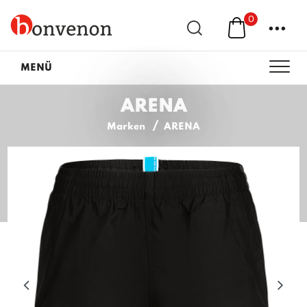
0
...
MENÜ
ARENA
Marken
ARENA