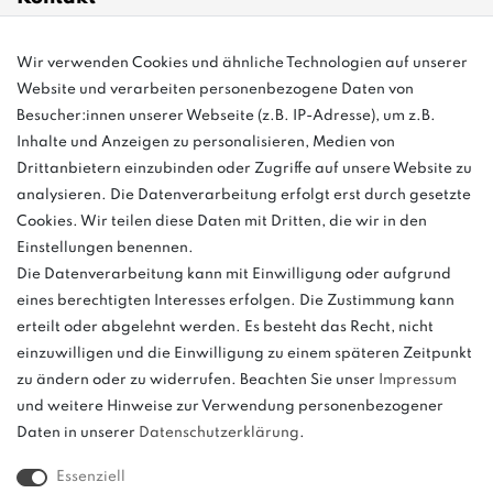
Wir verwenden Cookies und ähnliche Technologien auf unserer
info@bonvenon.de
Website und verarbeiten personenbezogene Daten von
03763 4048350
Besucher:innen unserer Webseite (z.B. IP-Adresse), um z.B.
Inhalte und Anzeigen zu personalisieren, Medien von
Montag - Freitag, 08:00 - 16:00
Drittanbietern einzubinden oder Zugriffe auf unsere Website zu
Anrufe aus dem dt. Festnetz zum Ortstarif, Preise aus dem Mobilfunknetz
analysieren. Die Datenverarbeitung erfolgt erst durch gesetzte
ggf. abweichend (abhängig vom Provider).
Cookies. Wir teilen diese Daten mit Dritten, die wir in den
Einstellungen benennen.
Die Datenverarbeitung kann mit Einwilligung oder aufgrund
eines berechtigten Interesses erfolgen. Die Zustimmung kann
und
erteilt oder abgelehnt werden. Es besteht das Recht, nicht
weitere.
einzuwilligen und die Einwilligung zu einem späteren Zeitpunkt
zu ändern oder zu widerrufen. Beachten Sie unser
Impressum
und weitere Hinweise zur Verwendung personenbezogener
Daten in unserer
Daten­schutz­erklärung
.
Bitte beachten: Der UVP stellt keinen Streichpreis im
Sinne einer Preisermäßigung, sondern lediglich
Essenziell