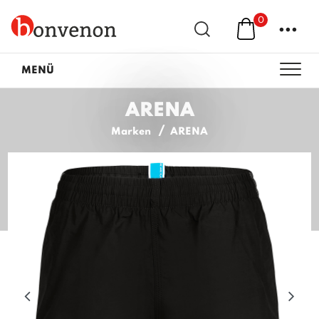
0
...
MENÜ
ARENA
Marken
ARENA