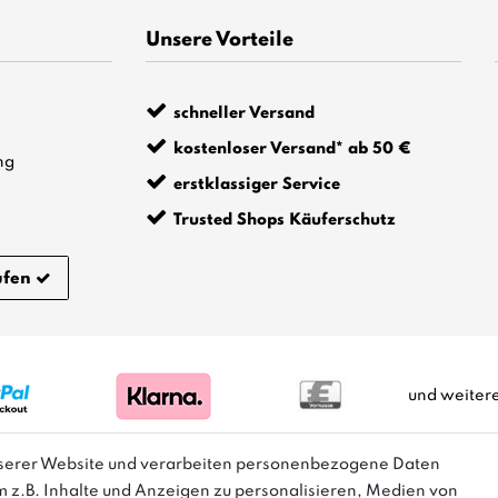
Unsere Vorteile
schneller Versand
kostenloser Versand* ab 50 €
ng
erstklassiger Service
Trusted Shops Käuferschutz
ufen
und weiter
nserer Website und verarbeiten personenbezogene Daten
m z.B. Inhalte und Anzeigen zu personalisieren, Medien von
m Sinne einer Preisermäßigung, sondern lediglich einen Preisverg