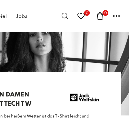
0
0
...
iel
Jobs
IN DAMEN
 TECH T W
 bei heißem Wetter ist das T-Shirt leicht und