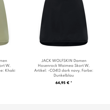
amen
JACK WOLFSKIN Damen
ort W
,
Hosenrock Waimea Skort W
,
be: Khaki
Artikel: -C0413 dark navy
, Farbe:
Dunkelblau
64,95 € *