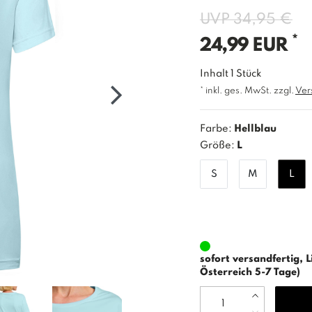
UVP 34,95 €
*
24,99 EUR
Inhalt
1
Stück
* inkl. ges. MwSt. zzgl.
Ver
Farbe:
Hellblau
Größe:
L
S
M
L
sofort versandfertig, L
Österreich 5-7 Tage)