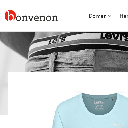
Damen
He