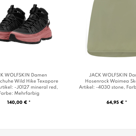
K WOLFSKIN Damen
JACK WOLFSKIN D
chuhe Wild Hike Texapore
Hosenrock Waimea Sk
Artikel: -J0127 mineral red
,
Artikel: -4030 stone
, Far
Farbe: Mehrfarbig
140,00 € *
64,95 € *