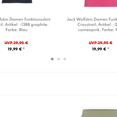
fskin Damen Funktionsshirt
Jack Wolfskin Damen Funkt
il
, Artikel: -1388 graphite
,
Crosstrail
, Artikel: -
Farbe: Blau
cameopink
, Farbe: 
UVP 39,95 €
UVP 39,95 €
19,99 € *
19,99 € *