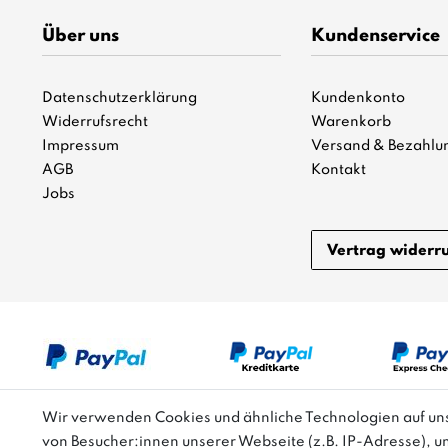
Über uns
Kundenservice
Datenschutzerklärung
Kundenkonto
Widerrufsrecht
Warenkorb
Impressum
Versand & Bezahlu
AGB
Kontakt
Jobs
Vertrag widerr
Wir verwenden Cookies und ähnliche Technologien auf u
von Besucher:innen unserer Webseite (z.B. IP-Adresse), u
Bitte beachten: Der UVP stellt keinen Streichpreis i