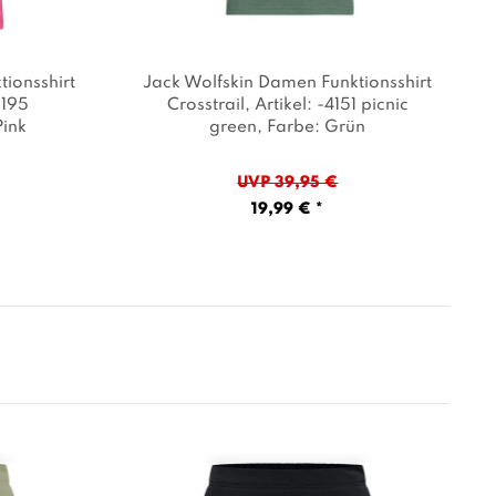
ionsshirt
Jack Wolfskin Damen Funktionsshirt
2195
Crosstrail
, Artikel: -4151 picnic
Pink
green
, Farbe: Grün
UVP 39,95 €
19,99 € *