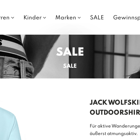
rren
Kinder
Marken
SALE
Gewinnsp
SALE
SALE
JACK WOLFSK
OUTDOORSHIRT
Für aktive Wanderungen
äußerst atmungsaktiv.