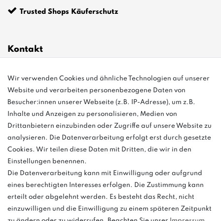
Trusted Shops Käuferschutz
Kontakt
Wir verwenden Cookies und ähnliche Technologien auf unserer
info@bonvenon.de
Website und verarbeiten personenbezogene Daten von
03763 4048350
Besucher:innen unserer Webseite (z.B. IP-Adresse), um z.B.
Inhalte und Anzeigen zu personalisieren, Medien von
Montag - Freitag, 08:00 - 16:00
Drittanbietern einzubinden oder Zugriffe auf unsere Website zu
Anrufe aus dem dt. Festnetz zum Ortstarif, Preise aus dem Mobilfunknetz
analysieren. Die Datenverarbeitung erfolgt erst durch gesetzte
ggf. abweichend (abhängig vom Provider).
Cookies. Wir teilen diese Daten mit Dritten, die wir in den
Einstellungen benennen.
Die Datenverarbeitung kann mit Einwilligung oder aufgrund
eines berechtigten Interesses erfolgen. Die Zustimmung kann
und
erteilt oder abgelehnt werden. Es besteht das Recht, nicht
weitere.
einzuwilligen und die Einwilligung zu einem späteren Zeitpunkt
zu ändern oder zu widerrufen. Beachten Sie unser
Impressum