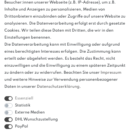
Besucher:innen unserer Webseite (z.B. IP-Adresse), um z.B.
Inhalte und Anzeigen zu personalisieren, Medien von
Montag - Freitag, 08:00 - 16:00
Drittanbietern einzubinden oder Zugriffe auf unsere Website zu
Anrufe aus dem dt. Festnetz zum Ortstarif, Preise aus dem Mobilfunknetz
analysieren. Die Datenverarbeitung erfolgt erst durch gesetzte
ggf. abweichend (abhängig vom Provider).
Cookies. Wir teilen diese Daten mit Dritten, die wir in den
Einstellungen benennen.
Die Datenverarbeitung kann mit Einwilligung oder aufgrund
eines berechtigten Interesses erfolgen. Die Zustimmung kann
und
erteilt oder abgelehnt werden. Es besteht das Recht, nicht
weitere.
einzuwilligen und die Einwilligung zu einem späteren Zeitpunkt
zu ändern oder zu widerrufen. Beachten Sie unser
Impressum
und weitere Hinweise zur Verwendung personenbezogener
Daten in unserer
Daten­schutz­erklärung
.
Bitte beachten: Der UVP stellt keinen Streichpreis im
Sinne einer Preisermäßigung, sondern lediglich
Essenziell
einen Preisvergleich zur unverbindlichen
Statistik
Preisempfehlung seitens des Herstellers dar.
Externe Medien
DHL Wunschzustellung
PayPal