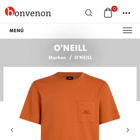
0
...
MENÜ
O’NEILL
Marken
O’NEILL