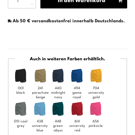
In den Warenkorb
Ab 50 € versandkostenfrei innerhalb Deutschlands.
Auch in weiteren Farben erhältlich.
001
241
440
494
704
black
parachute
midnight
game
university
beige
navy
royal
gold
051 cool
438
448
614
656
grey
university
green
university
pinksicle
blue
abyss
red