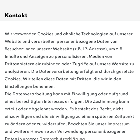
Kontakt
Wir verwenden Cookies und ähnliche Technologien auf unserer
info@bonvenon.de
Website und verarbeiten personenbezogene Daten von
03763 4048350
Besucher:innen unserer Webseite (z.B. IP-Adresse), um z.B.
Inhalte und Anzeigen zu personalisieren, Medien von
Montag - Freitag, 08:00 - 16:00
Drittanbietern einzubinden oder Zugriffe auf unsere Website zu
Anrufe aus dem dt. Festnetz zum Ortstarif, Preise aus dem Mobilfunknetz
analysieren. Die Datenverarbeitung erfolgt erst durch gesetzte
ggf. abweichend (abhängig vom Provider).
Cookies. Wir teilen diese Daten mit Dritten, die wir in den
Einstellungen benennen.
Die Datenverarbeitung kann mit Einwilligung oder aufgrund
eines berechtigten Interesses erfolgen. Die Zustimmung kann
und
erteilt oder abgelehnt werden. Es besteht das Recht, nicht
weitere.
einzuwilligen und die Einwilligung zu einem späteren Zeitpunkt
zu ändern oder zu widerrufen. Beachten Sie unser
Impressum
und weitere Hinweise zur Verwendung personenbezogener
Daten in unserer
Daten­schutz­erklärung
.