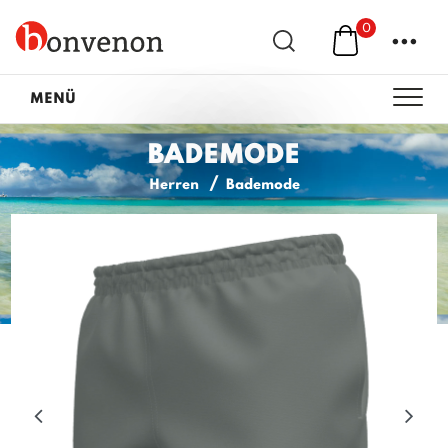
0
...
MENÜ
BADEMODE
Herren
Bademode