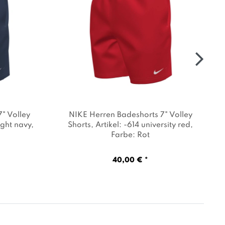
" Volley
NIKE Herren Badeshorts 7" Volley
ight navy
,
Shorts
, Artikel: -614 university red
,
Farbe: Rot
40,00 € *