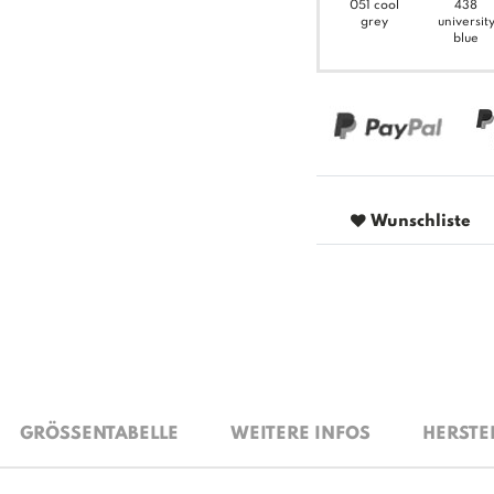
051 cool
438
grey
universit
blue
Wunschliste
GRÖSSENTABELLE
WEITERE INFOS
HERSTE