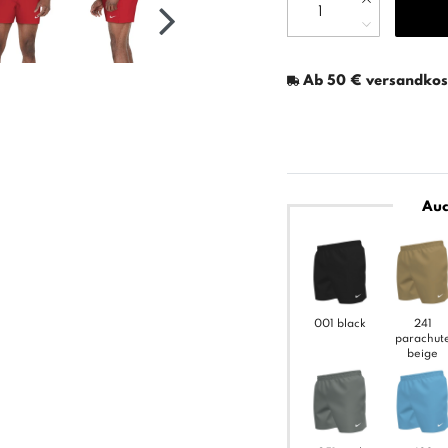
Ab 50 € versandkost
Auc
001 black
241
parachut
beige