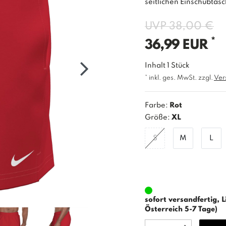
seitlichen Einschubtas
UVP 38,00 €
*
36,99 EUR
Inhalt
1
Stück
* inkl. ges. MwSt. zzgl.
Ver
Farbe:
Rot
Größe:
XL
S
M
L
sofort versandfertig, L
Österreich 5-7 Tage)