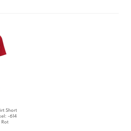
rt Short
kel: -614
: Rot