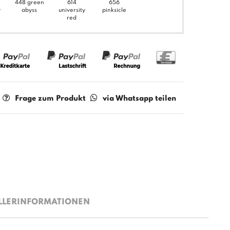
448 green
614
656
y
abyss
university
pinksicle
red
Frage zum Produkt
via Whatsapp teilen
LLERINFORMATIONEN