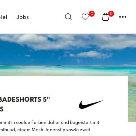
0
0
...
iel
Jobs
BADESHORTS 5"
S
kommt in coolen Farben daher und begeistert mit
bund, einem Mesh-Innenslip sowie zwei