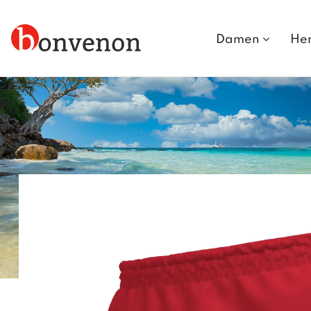
Damen
He