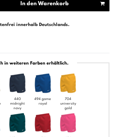
In den Warenkorb
enfrei innerhalb Deutschlands.
h in weiteren Farben erhältlich.
440
494 game
704
e
midnight
royal
university
navy
gold