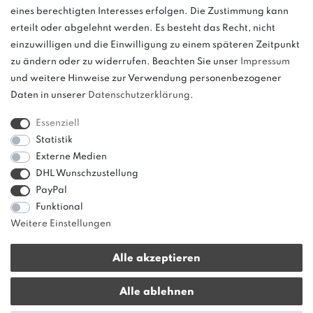
eines berechtigten Interesses erfolgen. Die Zustimmung kann
und
erteilt oder abgelehnt werden. Es besteht das Recht, nicht
weitere.
einzuwilligen und die Einwilligung zu einem späteren Zeitpunkt
zu ändern oder zu widerrufen. Beachten Sie unser
Impressum
und weitere Hinweise zur Verwendung personenbezogener
Daten in unserer
Daten­schutz­erklärung
.
Bitte beachten: Der UVP stellt keinen Streichpreis im
Sinne einer Preisermäßigung, sondern lediglich
Essenziell
einen Preisvergleich zur unverbindlichen
Statistik
Preisempfehlung seitens des Herstellers dar.
Externe Medien
DHL Wunschzustellung
PayPal
Funktional
Weitere Einstellungen
Alle akzeptieren
* Alle Preise verstehen sich inkl. gesetzl. MwSt. zzgl.
Versandkosten
|
Alle ablehnen
innerhalb von Deutschland ab 50 € Warenwert versandkostenfrei!