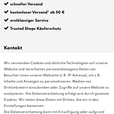
schneller Versand
kostenloser Versand* ab 50 €
erstklassiger Service
Trusted Shops Käuferschutz
Kontakt
Wir verwenden Cookies und ähnliche Technologien auf unserer
info@bonvenon.de
Website und verarbeiten personenbezogene Daten von
03763 4048350
Besucher:innen unserer Webseite (z.B. IP-Adresse), um z.B.
Inhalte und Anzeigen zu personalisieren, Medien von
Montag - Freitag, 08:00 - 16:00
Drittanbietern einzubinden oder Zugriffe auf unsere Website zu
Anrufe aus dem dt. Festnetz zum Ortstarif, Preise aus dem Mobilfunknetz
analysieren. Die Datenverarbeitung erfolgt erst durch gesetzte
ggf. abweichend (abhängig vom Provider).
Cookies. Wir teilen diese Daten mit Dritten, die wir in den
Einstellungen benennen.
Die Datenverarbeitung kann mit Einwilligung oder aufgrund