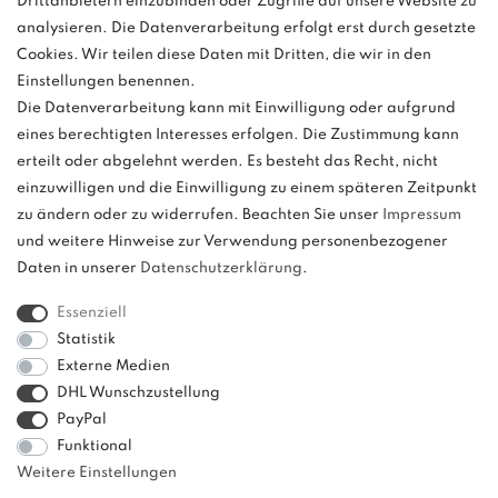
Drittanbietern einzubinden oder Zugriffe auf unsere Website zu
Anrufe aus dem dt. Festnetz zum Ortstarif, Preise aus dem Mobilfunknetz
analysieren. Die Datenverarbeitung erfolgt erst durch gesetzte
ggf. abweichend (abhängig vom Provider).
Cookies. Wir teilen diese Daten mit Dritten, die wir in den
Einstellungen benennen.
Die Datenverarbeitung kann mit Einwilligung oder aufgrund
eines berechtigten Interesses erfolgen. Die Zustimmung kann
und
erteilt oder abgelehnt werden. Es besteht das Recht, nicht
weitere.
einzuwilligen und die Einwilligung zu einem späteren Zeitpunkt
zu ändern oder zu widerrufen. Beachten Sie unser
Impressum
und weitere Hinweise zur Verwendung personenbezogener
Daten in unserer
Daten­schutz­erklärung
.
Bitte beachten: Der UVP stellt keinen Streichpreis im
Sinne einer Preisermäßigung, sondern lediglich
Essenziell
einen Preisvergleich zur unverbindlichen
Statistik
Preisempfehlung seitens des Herstellers dar.
Externe Medien
DHL Wunschzustellung
PayPal
Funktional
Weitere Einstellungen