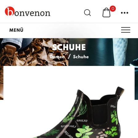
0
...
MENÜ
SCHUHE
Damen
Schuhe