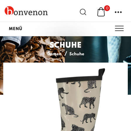
0
...
MENÜ
SCHUHE
Damen
Schuhe