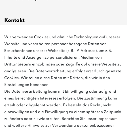
Kontakt
Wir verwenden Cookies und ähnliche Technologien auf unserer
info@bonvenon.de
Website und verarbeiten personenbezogene Daten von
03763 4048350
Besucher:innen unserer Webseite (z.B. IP-Adresse), um z.B.
Inhalte und Anzeigen zu personalisieren, Medien von
Montag - Freitag, 08:00 - 16:00
Drittanbietern einzubinden oder Zugriffe auf unsere Website zu
Anrufe aus dem dt. Festnetz zum Ortstarif, Preise aus dem Mobilfunknetz
analysieren. Die Datenverarbeitung erfolgt erst durch gesetzte
ggf. abweichend (abhängig vom Provider).
Cookies. Wir teilen diese Daten mit Dritten, die wir in den
Einstellungen benennen.
Die Datenverarbeitung kann mit Einwilligung oder aufgrund
eines berechtigten Interesses erfolgen. Die Zustimmung kann
und
erteilt oder abgelehnt werden. Es besteht das Recht, nicht
weitere.
einzuwilligen und die Einwilligung zu einem späteren Zeitpunkt
zu ändern oder zu widerrufen. Beachten Sie unser
Impressum
und weitere Hinweise zur Verwendung personenbezogener