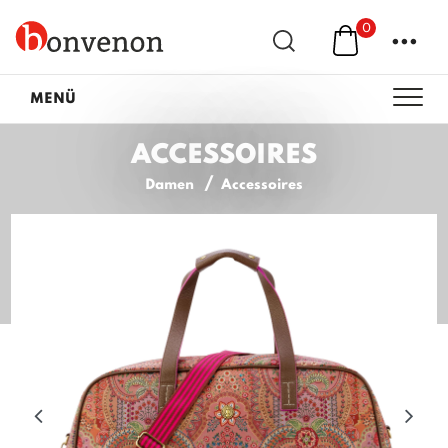
0
...
MENÜ
ACCESSOIRES
Damen
Accessoires