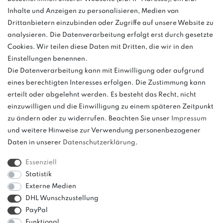
Inhalte und Anzeigen zu personalisieren, Medien von
Montag - Freitag, 08:00 - 16:00
Drittanbietern einzubinden oder Zugriffe auf unsere Website zu
Anrufe aus dem dt. Festnetz zum Ortstarif, Preise aus dem Mobilfunknetz
analysieren. Die Datenverarbeitung erfolgt erst durch gesetzte
ggf. abweichend (abhängig vom Provider).
Cookies. Wir teilen diese Daten mit Dritten, die wir in den
Einstellungen benennen.
Die Datenverarbeitung kann mit Einwilligung oder aufgrund
eines berechtigten Interesses erfolgen. Die Zustimmung kann
und
erteilt oder abgelehnt werden. Es besteht das Recht, nicht
weitere.
einzuwilligen und die Einwilligung zu einem späteren Zeitpunkt
zu ändern oder zu widerrufen. Beachten Sie unser
Impressum
und weitere Hinweise zur Verwendung personenbezogener
Daten in unserer
Daten­schutz­erklärung
.
Bitte beachten: Der UVP stellt keinen Streichpreis im
Sinne einer Preisermäßigung, sondern lediglich
Essenziell
einen Preisvergleich zur unverbindlichen
Statistik
Preisempfehlung seitens des Herstellers dar.
Externe Medien
DHL Wunschzustellung
PayPal
Funktional