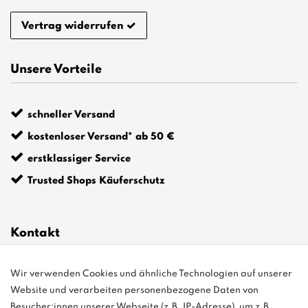
Vertrag widerrufen
Unsere Vorteile
schneller Versand
kostenloser Versand* ab 50 €
erstklassiger Service
Trusted Shops Käuferschutz
Kontakt
Wir verwenden Cookies und ähnliche Technologien auf unserer
info@bonvenon.de
Website und verarbeiten personenbezogene Daten von
03763 4048350
Besucher:innen unserer Webseite (z.B. IP-Adresse), um z.B.