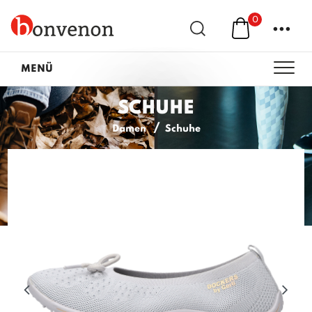
0
...
MENÜ
SCHUHE
Damen
Schuhe