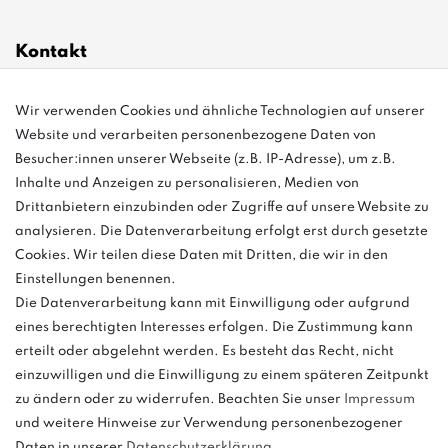
Kontakt
Wir verwenden Cookies und ähnliche Technologien auf unserer
info@bonvenon.de
Website und verarbeiten personenbezogene Daten von
03763 4048350
Besucher:innen unserer Webseite (z.B. IP-Adresse), um z.B.
Inhalte und Anzeigen zu personalisieren, Medien von
Montag - Freitag, 08:00 - 16:00
Drittanbietern einzubinden oder Zugriffe auf unsere Website zu
Anrufe aus dem dt. Festnetz zum Ortstarif, Preise aus dem Mobilfunknetz
analysieren. Die Datenverarbeitung erfolgt erst durch gesetzte
ggf. abweichend (abhängig vom Provider).
Cookies. Wir teilen diese Daten mit Dritten, die wir in den
Einstellungen benennen.
Die Datenverarbeitung kann mit Einwilligung oder aufgrund
eines berechtigten Interesses erfolgen. Die Zustimmung kann
und
erteilt oder abgelehnt werden. Es besteht das Recht, nicht
weitere.
einzuwilligen und die Einwilligung zu einem späteren Zeitpunkt
zu ändern oder zu widerrufen. Beachten Sie unser
Impressum
und weitere Hinweise zur Verwendung personenbezogener
Daten in unserer
Daten­schutz­erklärung
.