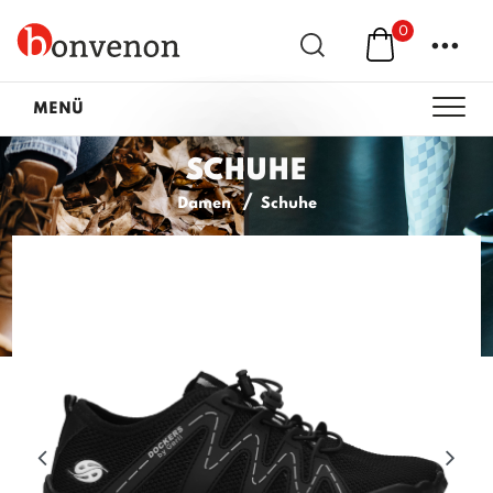
0
...
MENÜ
SCHUHE
Damen
Schuhe