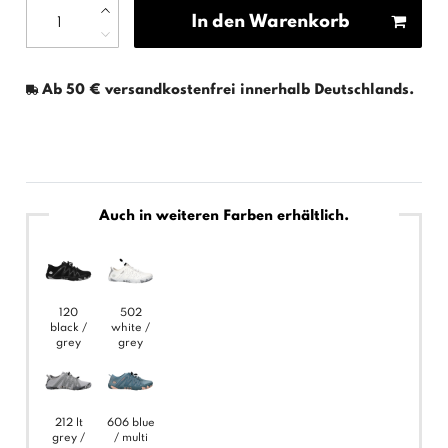
In den Warenkorb
Ab 50 € versandkostenfrei innerhalb Deutschlands.
Auch in weiteren Farben erhältlich.
120
502
black /
white /
grey
grey
212 lt
606 blue
grey /
/ multi