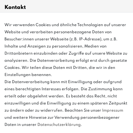
Kontakt
info@bonvenon.de
Wir verwenden Cookies und ähnliche Technologien auf unserer
Website und verarbeiten personenbezogene Daten von
03763 4048350
Besucher:innen unserer Webseite (z.B. IP-Adresse), um z.B.
Inhalte und Anzeigen zu personalisieren, Medien von
Montag - Freitag, 08:00 - 16:00
Drittanbietern einzubinden oder Zugriffe auf unsere Website zu
Anrufe aus dem dt. Festnetz zum Ortstarif, Preise aus dem Mobilfunknetz
analysieren. Die Datenverarbeitung erfolgt erst durch gesetzte
ggf. abweichend (abhängig vom Provider).
Cookies. Wir teilen diese Daten mit Dritten, die wir in den
Einstellungen benennen.
Die Datenverarbeitung kann mit Einwilligung oder aufgrund
eines berechtigten Interesses erfolgen. Die Zustimmung kann
und
erteilt oder abgelehnt werden. Es besteht das Recht, nicht
weitere.
einzuwilligen und die Einwilligung zu einem späteren Zeitpunkt
zu ändern oder zu widerrufen. Beachten Sie unser
Impressum
und weitere Hinweise zur Verwendung personenbezogener
Daten in unserer
Daten­schutz­erklärung
.
Bitte beachten: Der UVP stellt keinen Streichpreis im