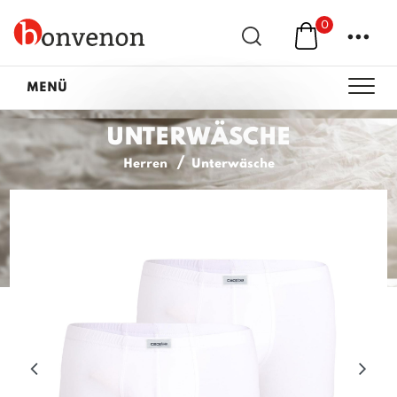
0
...
MENÜ
UNTERWÄSCHE
Herren
Unterwäsche