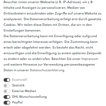
03763 4048350
Besucher:innen unserer Webseite (z.B. IP-Adresse), um z.B.
Inhalte und Anzeigen zu personalisieren, Medien von
Montag - Freitag, 08:00 - 16:00
Drittanbietern einzubinden oder Zugriffe auf unsere Website zu
Anrufe aus dem dt. Festnetz zum Ortstarif, Preise aus dem Mobilfunknetz
analysieren. Die Datenverarbeitung erfolgt erst durch gesetzte
ggf. abweichend (abhängig vom Provider).
Cookies. Wir teilen diese Daten mit Dritten, die wir in den
Einstellungen benennen.
Die Datenverarbeitung kann mit Einwilligung oder aufgrund
eines berechtigten Interesses erfolgen. Die Zustimmung kann
und
erteilt oder abgelehnt werden. Es besteht das Recht, nicht
weitere.
einzuwilligen und die Einwilligung zu einem späteren Zeitpunkt
zu ändern oder zu widerrufen. Beachten Sie unser
Impressum
und weitere Hinweise zur Verwendung personenbezogener
Daten in unserer
Daten­schutz­erklärung
.
Bitte beachten: Der UVP stellt keinen Streichpreis im
Sinne einer Preisermäßigung, sondern lediglich
Essenziell
einen Preisvergleich zur unverbindlichen
Statistik
Preisempfehlung seitens des Herstellers dar.
Externe Medien
DHL Wunschzustellung
PayPal