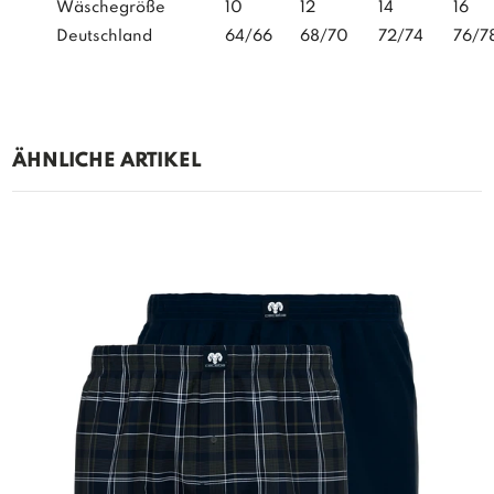
Wäschegröße
10
12
14
16
Deutschland
64/66
68/70
72/74
76/7
ÄHNLICHE ARTIKEL