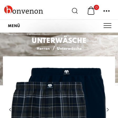
0
...
MENÜ
UNTERWÄSCHE
Herren
Unterwäsche