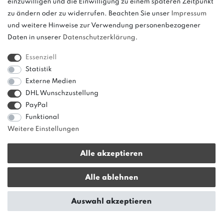
einzuwilligen und die Einwilligung zu einem späteren Zeitpunkt
zu ändern oder zu widerrufen. Beachten Sie unser
Impressum
und weitere Hinweise zur Verwendung personenbezogener
Daten in unserer
Daten­schutz­erklärung
.
Bitte beachten: Der UVP stellt keinen Streichpreis im
Sinne einer Preisermäßigung, sondern lediglich
Essenziell
einen Preisvergleich zur unverbindlichen
Statistik
Preisempfehlung seitens des Herstellers dar.
Externe Medien
DHL Wunschzustellung
PayPal
Funktional
Weitere Einstellungen
Alle akzeptieren
* Alle Preise verstehen sich inkl. gesetzl. MwSt. zzgl.
Versandkosten
|
Alle ablehnen
innerhalb von Deutschland ab 50 € Warenwert versandkostenfrei!
© copyright 2013-2026 bonvenon / Alle Rechte vorbehalten / Realisation
Auswahl akzeptieren
colornativ /