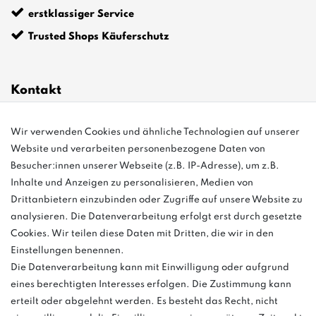
erstklassiger Service
Trusted Shops Käuferschutz
Kontakt
Wir verwenden Cookies und ähnliche Technologien auf unserer
info@bonvenon.de
Website und verarbeiten personenbezogene Daten von
03763 4048350
Besucher:innen unserer Webseite (z.B. IP-Adresse), um z.B.
Inhalte und Anzeigen zu personalisieren, Medien von
Montag - Freitag, 08:00 - 16:00
Drittanbietern einzubinden oder Zugriffe auf unsere Website zu
Anrufe aus dem dt. Festnetz zum Ortstarif, Preise aus dem Mobilfunknetz
analysieren. Die Datenverarbeitung erfolgt erst durch gesetzte
ggf. abweichend (abhängig vom Provider).
Cookies. Wir teilen diese Daten mit Dritten, die wir in den
Einstellungen benennen.
Die Datenverarbeitung kann mit Einwilligung oder aufgrund
eines berechtigten Interesses erfolgen. Die Zustimmung kann
und
erteilt oder abgelehnt werden. Es besteht das Recht, nicht
weitere.