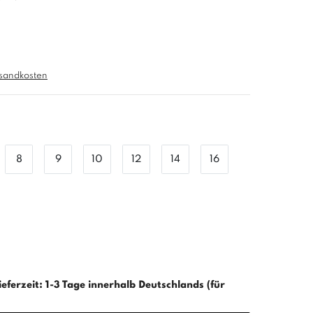
sandkosten
8
9
10
12
14
16
ieferzeit: 1-3 Tage innerhalb Deutschlands (für