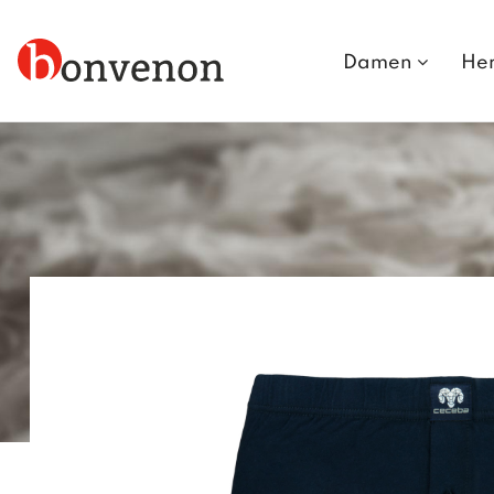
Damen
He