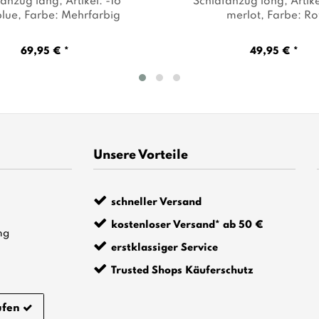
fanzug lang
, Artikel: -16
Schlafanzug long
, Artik
blue
, Farbe: Mehrfarbig
merlot
, Farbe: Ro
69,95 € *
49,95 € *
Unsere Vorteile
schneller Versand
kostenloser Versand* ab 50 €
ng
erstklassiger Service
Trusted Shops Käuferschutz
ufen