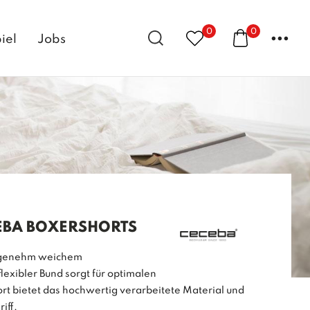
0
0
...
iel
Jobs
EBA BOXERSHORTS
angenehm weichem
exibler Bund sorgt für optimalen
t bietet das hochwertig verarbeitete Material und
iff.