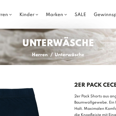
rren
Kinder
Marken
SALE
Gewinnsp
UNTERWÄSCHE
Herren
Unterwäsche
2ER PACK CEC
2er Pack Shorts aus 
Baumwollgewebe. Ein fl
Halt. Maximalen Komfor
die Knopfleiste mit Eingr