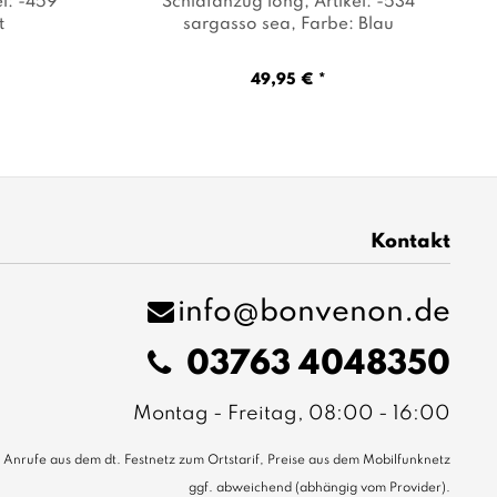
el: -459
Schlafanzug long
, Artikel: -534
t
sargasso sea
, Farbe: Blau
49,95 € *
Kontakt
info@bonvenon.de
03763 4048350
Montag - Freitag, 08:00 - 16:00
Anrufe aus dem dt. Festnetz zum Ortstarif, Preise aus dem Mobilfunknetz
ggf. abweichend (abhängig vom Provider).