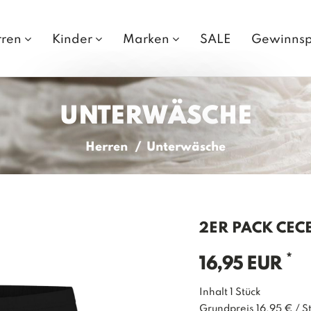
rren
Kinder
Marken
SALE
Gewinnsp
UNTERWÄSCHE
Herren
Unterwäsche
2ER PACK CEC
*
16,95 EUR
Inhalt
1
Stück
Grundpreis
16,95 € / S