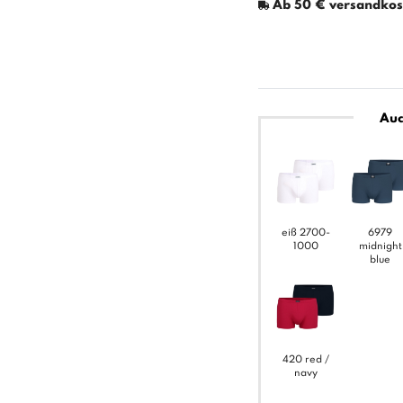
Ab 50 € versandkost
Auc
eiß 2700-
6979
1000
midnight
blue
420 red /
navy