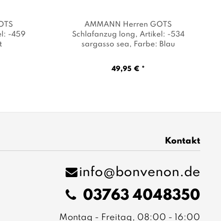
OTS
AMMANN Herren GOTS
el: -459
Schlafanzug long
, Artikel: -534
t
sargasso sea
, Farbe: Blau
49,95 € *
Kontakt
info@bonvenon.de
03763 4048350
Montag - Freitag, 08:00 - 16:00