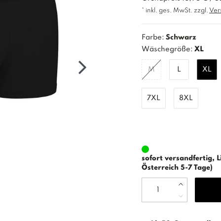
* inkl. ges. MwSt. zzgl.
Ver
Farbe:
Schwarz
Wäschegröße:
XL
M
L
XL
7XL
8XL
sofort versandfertig, L
Österreich 5-7 Tage)