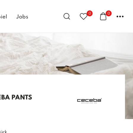
0
0
...
iel
Jobs
EBA PANTS
tück