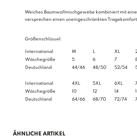
Weiches Baumwollmischgewebe kombiniert mit einer
versprechen einen uneingeschränkten Tragekomfort
Größenschlüssel:
International
M
L
XL
Wäschegröße
5
6
7
Deutschland
44/46
48/50
52/54
International
4XL
5XL
6XL
Wäschegröße
10
12
14
Deutschland
64/66
68/70
72/74
ÄHNLICHE ARTIKEL