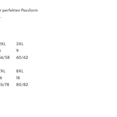
 perfekten Passform
.
2XL
3XL
8
9
56/58
60/62
7XL
8XL
16
18
76/78
80/82