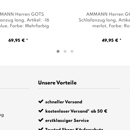
MANN Herren GOTS
AMMANN Herren G
fanzug lang
, Artikel: -16
Schlafanzug long
, Artik
blue
, Farbe: Mehrfarbig
merlot
, Farbe: Ro
69,95 € *
49,95 € *
Unsere Vorteile
schneller Versand
kostenloser Versand* ab 50 €
ng
erstklassiger Service