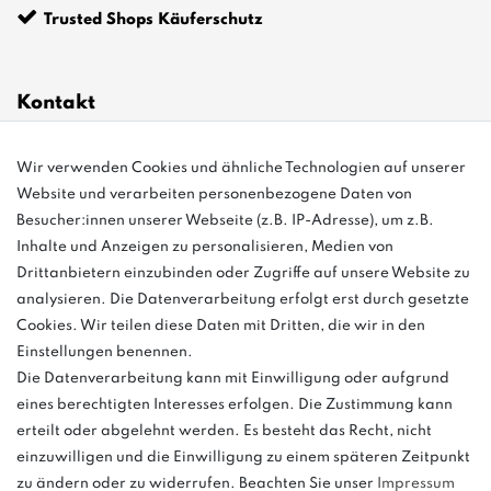
Trusted Shops Käuferschutz
Kontakt
info@bonvenon.de
Wir verwenden Cookies und ähnliche Technologien auf unserer
Website und verarbeiten personenbezogene Daten von
03763 4048350
Besucher:innen unserer Webseite (z.B. IP-Adresse), um z.B.
Inhalte und Anzeigen zu personalisieren, Medien von
Montag - Freitag, 08:00 - 16:00
Drittanbietern einzubinden oder Zugriffe auf unsere Website zu
Anrufe aus dem dt. Festnetz zum Ortstarif, Preise aus dem Mobilfunknetz
analysieren. Die Datenverarbeitung erfolgt erst durch gesetzte
ggf. abweichend (abhängig vom Provider).
Cookies. Wir teilen diese Daten mit Dritten, die wir in den
Einstellungen benennen.
Die Datenverarbeitung kann mit Einwilligung oder aufgrund
eines berechtigten Interesses erfolgen. Die Zustimmung kann
und
erteilt oder abgelehnt werden. Es besteht das Recht, nicht
weitere.
einzuwilligen und die Einwilligung zu einem späteren Zeitpunkt
zu ändern oder zu widerrufen. Beachten Sie unser
Impressum