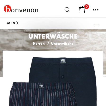
0
...
MENÜ
UNTERWÄSCHE
Herren
Unterwäsche