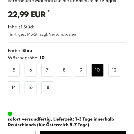
verarbeitete Material und die Knopfleiste mit Eingriff.
*
22,99 EUR
Inhalt
1
Stück
* inkl. ges. MwSt. zzgl.
Versandkosten
Farbe:
Blau
Wäschegröße:
10
5
6
7
8
9
10
12
14
16
18
sofort versandfertig, Lieferzeit: 1-3 Tage innerhalb
Deutschlands (für Österreich 5-7 Tage)