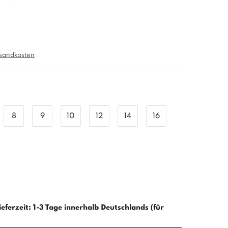
sandkosten
8
9
10
12
14
16
ieferzeit: 1-3 Tage innerhalb Deutschlands (für