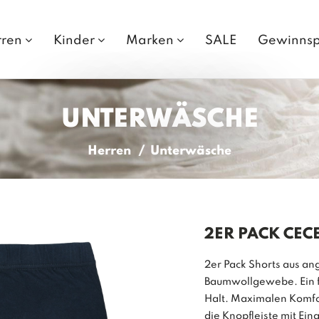
rren
Kinder
Marken
SALE
Gewinnsp
UNTERWÄSCHE
Herren
Unterwäsche
2ER PACK CEC
2er Pack Shorts aus 
Baumwollgewebe. Ein fl
Halt. Maximalen Komfor
die Knopfleiste mit Eingr