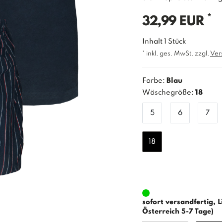
*
32,99 EUR
Inhalt
1
Stück
* inkl. ges. MwSt. zzgl.
Ver
Farbe:
Blau
Wäschegröße:
18
5
6
7
18
sofort versandfertig, L
Österreich 5-7 Tage)