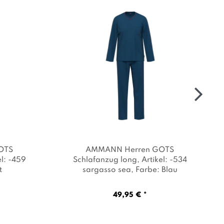
OTS
AMMANN Herren GOTS
el: -459
Schlafanzug long
, Artikel: -534
t
sargasso sea
, Farbe: Blau
49,95 € *