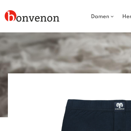
Damen
He