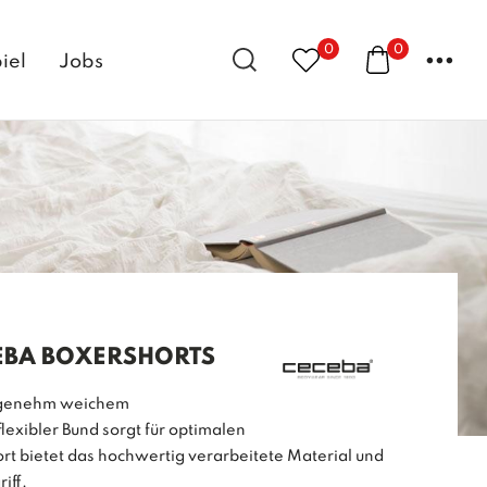
0
0
...
iel
Jobs
EBA BOXERSHORTS
angenehm weichem
exibler Bund sorgt für optimalen
t bietet das hochwertig verarbeitete Material und
iff.