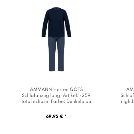
AMMANN Herren GOTS
AM
Schlafanzug long
, Artikel: -259
Schla
total eclipse
, Farbe: Dunkelblau
night
69,95 € *