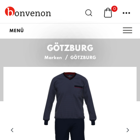
0
...
MENÜ
GÖTZBURG
Marken
GÖTZBURG