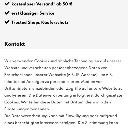
kostenloser Versand* ab 50 €
erstklassiger Service
Trusted Shops Käuferschutz
Kontakt
Wir verwenden Cookies und ähnliche Technologien auf unserer
info@bonvenon.de
Website und verarbeiten personenbezogene Daten von
03763 4048350
Besucher:innen unserer Webseite (z.B. IP-Adresse), um z.B.
Inhalte und Anzeigen zu personalisieren, Medien von
Montag - Freitag, 08:00 - 16:00
Drittanbietern einzubinden oder Zugriffe auf unsere Website zu
Anrufe aus dem dt. Festnetz zum Ortstarif, Preise aus dem Mobilfunknetz
analysieren. Die Datenverarbeitung erfolgt erst durch gesetzte
ggf. abweichend (abhängig vom Provider).
Cookies. Wir teilen diese Daten mit Dritten, die wir in den
Einstellungen benennen.
Die Datenverarbeitung kann mit Einwilligung oder aufgrund
eines berechtigten Interesses erfolgen. Die Zustimmung kann
und