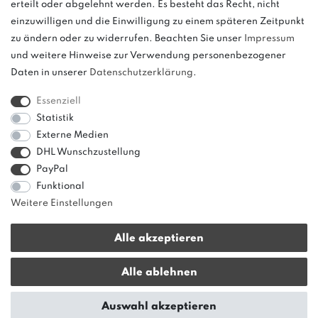
erteilt oder abgelehnt werden. Es besteht das Recht, nicht
weitere.
einzuwilligen und die Einwilligung zu einem späteren Zeitpunkt
zu ändern oder zu widerrufen. Beachten Sie unser
Impressum
und weitere Hinweise zur Verwendung personenbezogener
Daten in unserer
Daten­schutz­erklärung
.
Bitte beachten: Der UVP stellt keinen Streichpreis im
Sinne einer Preisermäßigung, sondern lediglich
Essenziell
einen Preisvergleich zur unverbindlichen
Statistik
Preisempfehlung seitens des Herstellers dar.
Externe Medien
DHL Wunschzustellung
PayPal
Funktional
Weitere Einstellungen
Alle akzeptieren
* Alle Preise verstehen sich inkl. gesetzl. MwSt. zzgl.
Versandkosten
|
Alle ablehnen
innerhalb von Deutschland ab 50 € Warenwert versandkostenfrei!
© copyright 2013-2026 bonvenon / Alle Rechte vorbehalten / Realisation
Auswahl akzeptieren