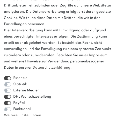
Montag - Freitag, 08:00 - 16:00
Drittanbietern einzubinden oder Zugriffe auf unsere Website zu
Anrufe aus dem dt. Festnetz zum Ortstarif, Preise aus dem Mobilfunknetz
analysieren. Die Datenverarbeitung erfolgt erst durch gesetzte
ggf. abweichend (abhängig vom Provider).
Cookies. Wir teilen diese Daten mit Dritten, die wir in den
Einstellungen benennen.
Die Datenverarbeitung kann mit Einwilligung oder aufgrund
eines berechtigten Interesses erfolgen. Die Zustimmung kann
und
erteilt oder abgelehnt werden. Es besteht das Recht, nicht
weitere.
einzuwilligen und die Einwilligung zu einem späteren Zeitpunkt
zu ändern oder zu widerrufen. Beachten Sie unser
Impressum
und weitere Hinweise zur Verwendung personenbezogener
Daten in unserer
Daten­schutz­erklärung
.
Bitte beachten: Der UVP stellt keinen Streichpreis im
Sinne einer Preisermäßigung, sondern lediglich
Essenziell
einen Preisvergleich zur unverbindlichen
Statistik
Preisempfehlung seitens des Herstellers dar.
Externe Medien
DHL Wunschzustellung
PayPal
Funktional
Weitere Einstellungen