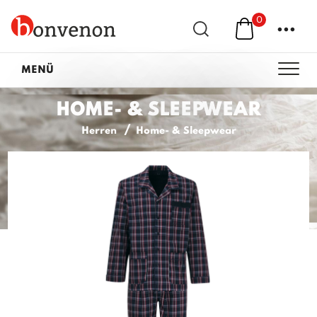
0
...
MENÜ
HOME- & SLEEPWEAR
Herren
Home- & Sleepwear