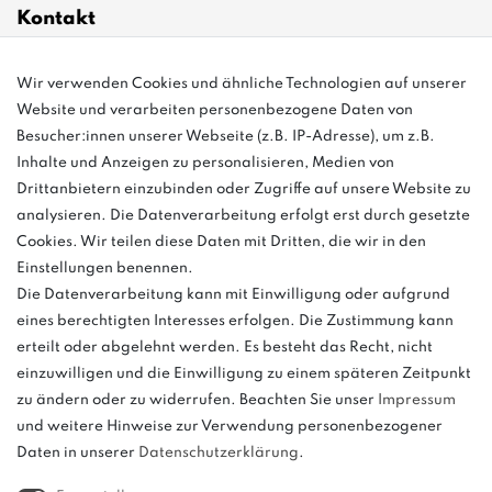
Kontakt
Wir verwenden Cookies und ähnliche Technologien auf unserer
info@bonvenon.de
Website und verarbeiten personenbezogene Daten von
03763 4048350
Besucher:innen unserer Webseite (z.B. IP-Adresse), um z.B.
Inhalte und Anzeigen zu personalisieren, Medien von
Montag - Freitag, 08:00 - 16:00
Drittanbietern einzubinden oder Zugriffe auf unsere Website zu
Anrufe aus dem dt. Festnetz zum Ortstarif, Preise aus dem Mobilfunknetz
analysieren. Die Datenverarbeitung erfolgt erst durch gesetzte
ggf. abweichend (abhängig vom Provider).
Cookies. Wir teilen diese Daten mit Dritten, die wir in den
Einstellungen benennen.
Die Datenverarbeitung kann mit Einwilligung oder aufgrund
eines berechtigten Interesses erfolgen. Die Zustimmung kann
und
erteilt oder abgelehnt werden. Es besteht das Recht, nicht
weitere.
einzuwilligen und die Einwilligung zu einem späteren Zeitpunkt
zu ändern oder zu widerrufen. Beachten Sie unser
Impressum
und weitere Hinweise zur Verwendung personenbezogener
Daten in unserer
Daten­schutz­erklärung
.
Bitte beachten: Der UVP stellt keinen Streichpreis im