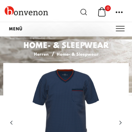
0
...
MENÜ
HOME- & SLEEPWEAR
Herren
Home- & Sleepwear