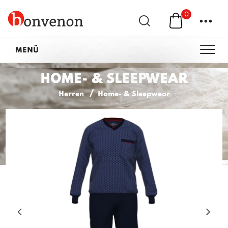
0
...
MENÜ
HOME- & SLEEPWEAR
Herren
Home- & Sleepwear