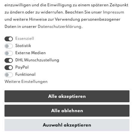
weitere.
einzuwilligen und die Einwilligung zu einem späteren Zeitpunkt
zu ändern oder zu widerrufen. Beachten Sie unser
Impressum
und weitere Hinweise zur Verwendung personenbezogener
Daten in unserer
Daten­schutz­erklärung
.
Bitte beachten: Der UVP stellt keinen Streichpreis im
Sinne einer Preisermäßigung, sondern lediglich
Essenziell
einen Preisvergleich zur unverbindlichen
Statistik
Preisempfehlung seitens des Herstellers dar.
Externe Medien
DHL Wunschzustellung
PayPal
Funktional
Weitere Einstellungen
Alle akzeptieren
* Alle Preise verstehen sich inkl. gesetzl. MwSt. zzgl.
Versandkosten
|
Alle ablehnen
innerhalb von Deutschland ab 50 € Warenwert versandkostenfrei!
© copyright 2013-2026 bonvenon / Alle Rechte vorbehalten / Realisation
Auswahl akzeptieren
colornativ /