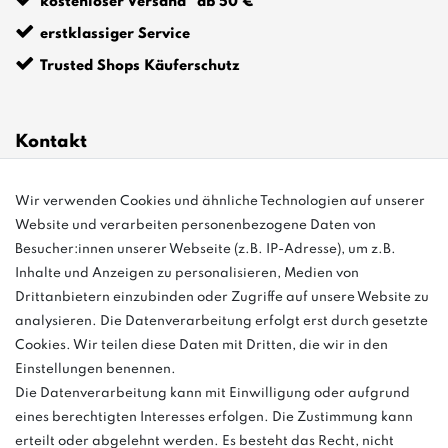
kostenloser Versand* ab 50 €
erstklassiger Service
Trusted Shops Käuferschutz
Kontakt
Wir verwenden Cookies und ähnliche Technologien auf unserer
info@bonvenon.de
Website und verarbeiten personenbezogene Daten von
03763 4048350
Besucher:innen unserer Webseite (z.B. IP-Adresse), um z.B.
Inhalte und Anzeigen zu personalisieren, Medien von
Montag - Freitag, 08:00 - 16:00
Drittanbietern einzubinden oder Zugriffe auf unsere Website zu
Anrufe aus dem dt. Festnetz zum Ortstarif, Preise aus dem Mobilfunknetz
analysieren. Die Datenverarbeitung erfolgt erst durch gesetzte
ggf. abweichend (abhängig vom Provider).
Cookies. Wir teilen diese Daten mit Dritten, die wir in den
Einstellungen benennen.
Die Datenverarbeitung kann mit Einwilligung oder aufgrund
eines berechtigten Interesses erfolgen. Die Zustimmung kann
und
erteilt oder abgelehnt werden. Es besteht das Recht, nicht