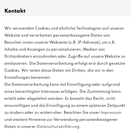
Kontakt
info@bonvenon.de
Wir verwenden Cookies und ähnliche Technologien auf unserer
Website und verarbeiten personenbezogene Daten von
03763 4048350
Besucher:innen unserer Webseite (z.B. IP-Adresse), um z.B.
Inhalte und Anzeigen zu personalisieren, Medien von
Montag - Freitag, 08:00 - 16:00
Drittanbietern einzubinden oder Zugriffe auf unsere Website zu
Anrufe aus dem dt. Festnetz zum Ortstarif, Preise aus dem Mobilfunknetz
analysieren. Die Datenverarbeitung erfolgt erst durch gesetzte
ggf. abweichend (abhängig vom Provider).
Cookies. Wir teilen diese Daten mit Dritten, die wir in den
Einstellungen benennen.
Die Datenverarbeitung kann mit Einwilligung oder aufgrund
eines berechtigten Interesses erfolgen. Die Zustimmung kann
und
erteilt oder abgelehnt werden. Es besteht das Recht, nicht
weitere.
einzuwilligen und die Einwilligung zu einem späteren Zeitpunkt
zu ändern oder zu widerrufen. Beachten Sie unser
Impressum
und weitere Hinweise zur Verwendung personenbezogener
Daten in unserer
Daten­schutz­erklärung
.
Bitte beachten: Der UVP stellt keinen Streichpreis im