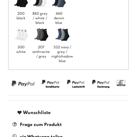
200
882 grey
460
black
/ white /
denim
black
blue
300
207
532 navy /
white
anthracite
grey /
/ grey
nightshadow
blue
Wunschliste
Frage zum Produkt
via Whatsapp teilen