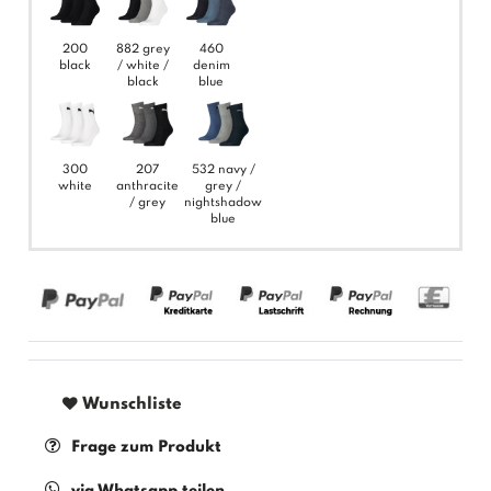
200
882 grey
460
black
/ white /
denim
black
blue
300
207
532 navy /
white
anthracite
grey /
/ grey
nightshadow
blue
Wunschliste
Frage zum Produkt
via Whatsapp teilen