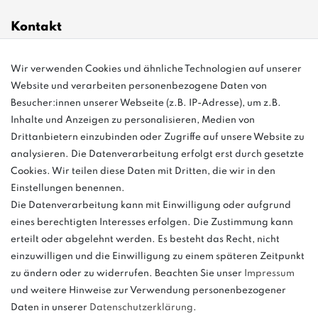
Kontakt
info@bonvenon.de
Wir verwenden Cookies und ähnliche Technologien auf unserer
Website und verarbeiten personenbezogene Daten von
03763 4048350
Besucher:innen unserer Webseite (z.B. IP-Adresse), um z.B.
Inhalte und Anzeigen zu personalisieren, Medien von
Montag - Freitag, 08:00 - 16:00
Drittanbietern einzubinden oder Zugriffe auf unsere Website zu
Anrufe aus dem dt. Festnetz zum Ortstarif, Preise aus dem Mobilfunknetz
analysieren. Die Datenverarbeitung erfolgt erst durch gesetzte
ggf. abweichend (abhängig vom Provider).
Cookies. Wir teilen diese Daten mit Dritten, die wir in den
Einstellungen benennen.
Die Datenverarbeitung kann mit Einwilligung oder aufgrund
eines berechtigten Interesses erfolgen. Die Zustimmung kann
und
erteilt oder abgelehnt werden. Es besteht das Recht, nicht
weitere.
einzuwilligen und die Einwilligung zu einem späteren Zeitpunkt
zu ändern oder zu widerrufen. Beachten Sie unser
Impressum
und weitere Hinweise zur Verwendung personenbezogener
Daten in unserer
Daten­schutz­erklärung
.
Bitte beachten: Der UVP stellt keinen Streichpreis im